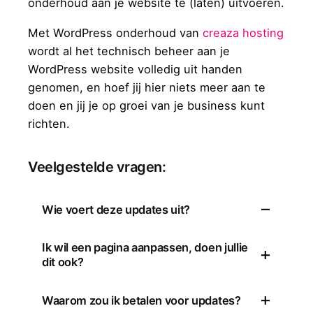
onderhoud aan je website te (laten) uitvoeren.
Met WordPress onderhoud van
creaza hosting
wordt al het technisch beheer aan je
WordPress website volledig uit handen
genomen, en hoef jij hier niets meer aan te
doen en jij je op groei van je business kunt
richten.
Veelgestelde vragen:
Wie voert deze updates uit?
Aangezien wij grote voorstander zijn van
Ik wil een pagina aanpassen, doen jullie
dit ook?
kwaliteit, worden alle updates aan jouw
website iedere maand of wekelijks
Binnen de WordPress onderhoud
Waarom zou ik betalen voor updates?
(liggend aan je abonnement) handmatig
pakketten zorgen wij voor het technische