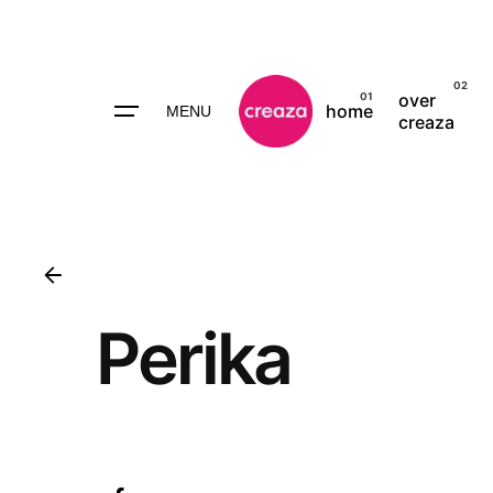
over
home
MENU
creaza
ONLINE MARKETIN
Perika
HOSTING