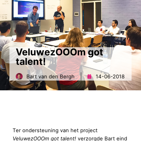
VeluwezOOOm got
contact
MENU
talent!
Bart van den Bergh
14-06-2018
Ter ondersteuning van het project
VeluwezOOOm got talent!
verzorgde Bart eind