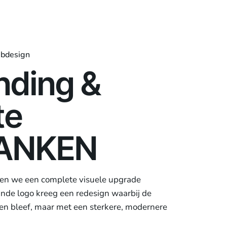
bdesign
nding &
te
JANKEN
n we een complete visuele upgrade
ande logo kreeg een redesign waarbij de
n bleef, maar met een sterkere, modernere