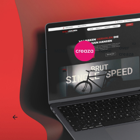
over
home
MENU
creaza
ONLINE M