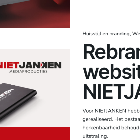
Huisstijl en branding
We
Rebra
websi
NIET
Voor NIETJANKEN hebbe
gerealiseerd. Het besta
herkenbaarheid behoude
uitstraling.