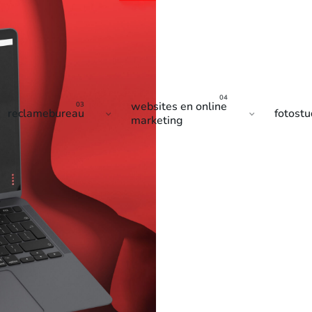
websites en online
reclamebureau
fotostu
marketing
ARKETING