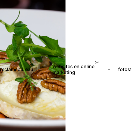
websites en online
reclamebureau
fotos
marketing
 MARKETI