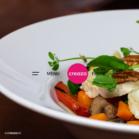
over
home
MENU
creaza
ONLINE