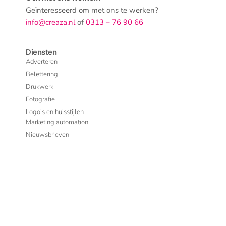
Geïnteresseerd om met ons te werken?
info@creaza.nl
of
0313 – 76 90 66
Diensten
Adverteren
Belettering
Drukwerk
Fotografie
Logo's en huisstijlen
Marketing automation
Nieuwsbrieven
Social media
creaza hosting
Websites, webshops en wedesign
En nog veel meer…
Aanmelden nieuwsbrief